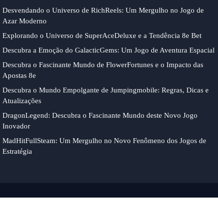
Desvendando o Universo de RichReels: Um Mergulho no Jogo de
Azar Moderno
Explorando o Universo de SuperAceDeluxe e a Tendência 8e Bet
Descubra a Emoção do GalacticGems: Um Jogo de Aventura Espacial
Descubra o Fascinante Mundo de FlowerFortunes e o Impacto das
Apostas 8e
Descubra o Mundo Empolgante de Jumpingmobile: Regras, Dicas e
Atualizações
DragonLegend: Descubra o Fascinante Mundo deste Novo Jogo
Inovador
MadHitFullSteam: Um Mergulho no Novo Fenômeno dos Jogos de
Estratégia