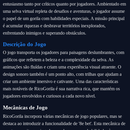
entusiasmo tanto por críticos quanto por jogadores. Ambientado em
uma selva virtual repleta de desafios e aventuras, o jogador assume
o papel de um gorila com habilidades especiais. A missão principal
é acumular riquezas e desbravar territórios inexplorados,
enfrentando inimigos e superando obstáculos.
Descrição do Jogo
O jogo transporta os jogadores para paisagens deslumbrantes, com
gráficos que refletem a beleza e a complexidade da selva. As
animações são fluídas e criam uma experiência visual atraente. O
design sonoro também é um ponto alto, com trilhas que ajudam a
criar um ambiente imersivo e cativante. Uma das características
mais notáveis de RicoGorila é sua narrativa rica, que mantém os
jogadores envolvidos e curiosos a cada novo nível.
Mecânicas de Jogo
RicoGorila incorpora várias mecânicas de jogo populares, mas se
destaca ao introduzir a funcionalidade de '8e bet'. Esta mecânica de