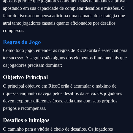
apostas permite que jogadores coloquem suas habilidades à prova,
apostando em sua capacidade de completar desafios e missões. O
fator de risco-recompensa adiciona uma camada de estratégia que
atrai tanto jogadores casuais quanto aficionados por desafios
complexos.
Regras do Jogo
Como todo jogo, entender as regras de RicoGorila é essencial para
ter sucesso. A seguir estão alguns dos elementos fundamentais que
os jogadores precisam dominar:
Objetivo Principal
O principal objetivo em RicoGorila é acumular o máximo de
riquezas enquanto navega pelos desafios da selva. Os jogadores
devem explorar diferentes áreas, cada uma com seus próprios
perigos e recompensas.
Desafios e Inimigos
O caminho para a vitória é cheio de desafios. Os jogadores