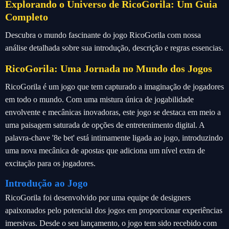
Explorando o Universo de RicoGorila: Um Guia
Completo
Descubra o mundo fascinante do jogo RicoGorila com nossa
análise detalhada sobre sua introdução, descrição e regras essencias.
RicoGorila: Uma Jornada no Mundo dos Jogos
RicoGorila é um jogo que tem capturado a imaginação de jogadores
em todo o mundo. Com uma mistura única de jogabilidade
envolvente e mecânicas inovadoras, este jogo se destaca em meio a
uma paisagem saturada de opções de entretenimento digital. A
palavra-chave '8e bet' está intimamente ligada ao jogo, introduzindo
uma nova mecânica de apostas que adiciona um nível extra de
excitação para os jogadores.
Introdução ao Jogo
RicoGorila foi desenvolvido por uma equipe de designers
apaixonados pelo potencial dos jogos em proporcionar experiências
imersivas. Desde o seu lançamento, o jogo tem sido recebido com