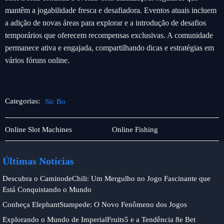
mantêm a jogabilidade fresca e desafiadora. Eventos atuais incluem
a adição de novas áreas para explorar e a introdução de desafios
temporários que oferecem recompensas exclusivas. A comunidade
permanece ativa e engajada, compartilhando dicas e estratégias em
vários fóruns online.
Categorias:
Sic Bo
Ofertas
Sic
Online Slot Machines
Online Fishing
exclusivas
Bo
Últimas Notícias
Descubra o CaminodeChili: Um Mergulho no Jogo Fascinante que
Está Conquistando o Mundo
Conheça ElephantStampede: O Novo Fenômeno dos Jogos
Explorando o Mundo de ImperialFruits5 e a Tendência 8e Bet