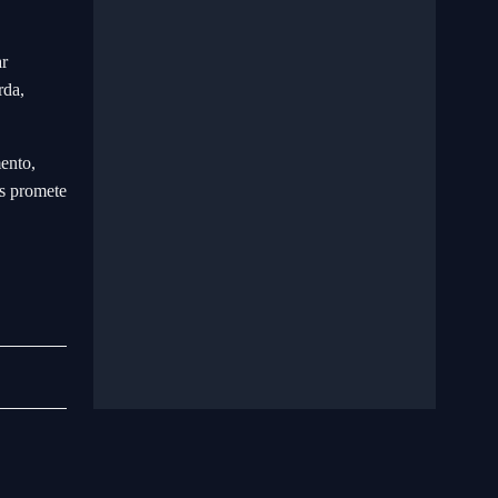
ar
rda,
ento,
ns promete