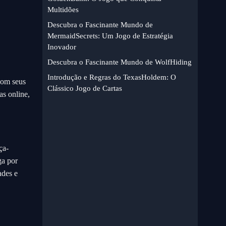
Multidões
Descubra o Fascinante Mundo de
MermaidSecrets: Um Jogo de Estratégia
Inovador
Descubra o Fascinante Mundo de WolfHiding
Introdução e Regras do TexasHoldem: O
Com seus
Clássico Jogo de Cartas
as online,
ça-
ga por
ades e