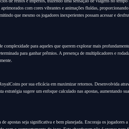
ícios de reinos e impérios, trazendo uma sensação de viagens no tempo 
ão aprimorados com cores vibrantes e animações fluídas, proporcionand
ermitindo que mesmo os jogadores inexperientes possam acessar e desfru
de complexidade para aqueles que querem explorar mais profundament
terminada para ganhar prêmios. A presença de multiplicadores e rodad
amente.
 RoyalCoins por sua eficácia em maximizar retornos. Desenvolvida atra
sta estratégia sugere um enfoque calculado nas apostas, aumentando su
de apostas seja significativa e bem planejada. Encoraja os jogadores a