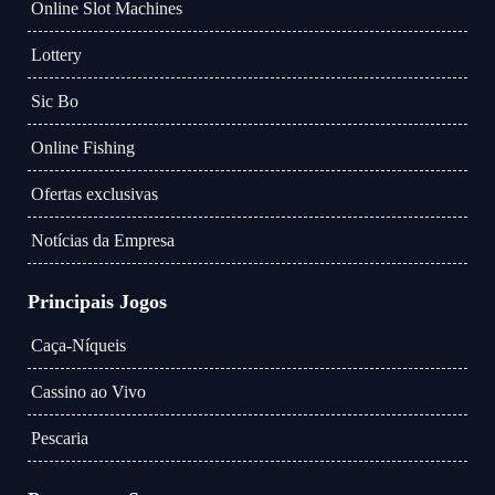
Online Slot Machines
Lottery
Sic Bo
Online Fishing
Ofertas exclusivas
Notícias da Empresa
Principais Jogos
Caça-Níqueis
Cassino ao Vivo
Pescaria