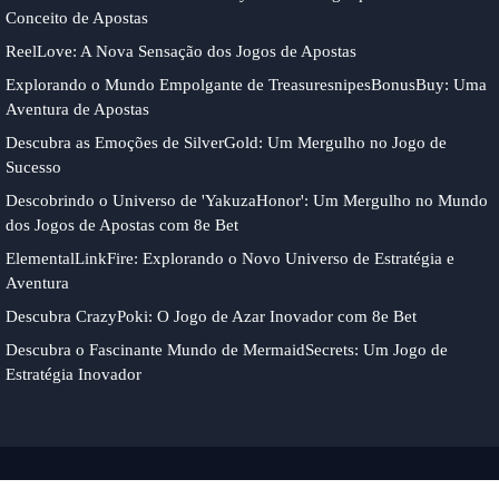
Conceito de Apostas
ReelLove: A Nova Sensação dos Jogos de Apostas
Explorando o Mundo Empolgante de TreasuresnipesBonusBuy: Uma
Aventura de Apostas
Descubra as Emoções de SilverGold: Um Mergulho no Jogo de
Sucesso
Descobrindo o Universo de 'YakuzaHonor': Um Mergulho no Mundo
dos Jogos de Apostas com 8e Bet
ElementalLinkFire: Explorando o Novo Universo de Estratégia e
Aventura
Descubra CrazyPoki: O Jogo de Azar Inovador com 8e Bet
Descubra o Fascinante Mundo de MermaidSecrets: Um Jogo de
Estratégia Inovador