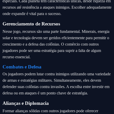
especiais. Cada planeta tem características únicas, desde riqueza em
recursos até resistência a ataques inimigos. Escolher adequadamente
onde expandir é vital para o sucesso.
Gerenciamento de Recursos
Nesse jogo, recursos são uma parte fundamental. Minerais, energia
solar e tecnologia devem ser geridos eficientemente para permitir o
crescimento e a defesa das colônias. O comércio com outros
jogadores pode ser uma estratégia para suprir a falta de algum
recurso essencial.
Combates e Defesa
Os jogadores podem lutar contra inimigos utilizando uma variedade
de armas e estratégias militares. Simultaneamente, eles devem
defender suas colônias contra invasões. A escolha entre investir em
defesa ou em ataques é um ponto chave de estratégia.
Alianças e Diplomacia
Formar alianças sólidas com outros jogadores pode oferecer