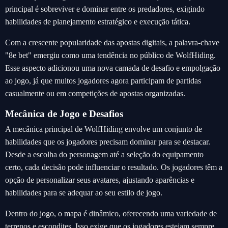
principal é sobreviver e dominar entre os predadores, exigindo
habilidades de planejamento estratégico e execução tática.
Com a crescente popularidade das apostas digitais, a palavra-chave
"8e bet" emergiu como uma tendência no público de WolfHiding.
Esse aspecto adicionou uma nova camada de desafio e empolgação
ao jogo, já que muitos jogadores agora participam de partidas
casualmente ou em competições de apostas organizadas.
Mecânica de Jogo e Desafios
A mecânica principal de WolfHiding envolve um conjunto de
habilidades que os jogadores precisam dominar para se destacar.
Desde a escolha do personagem até a seleção do equipamento
certo, cada decisão pode influenciar o resultado. Os jogadores têm a
opção de personalizar seus avatares, ajustando aparências e
habilidades para se adequar ao seu estilo de jogo.
Dentro do jogo, o mapa é dinâmico, oferecendo uma variedade de
terrenos e escondites. Isso exige que os jogadores estejam sempre